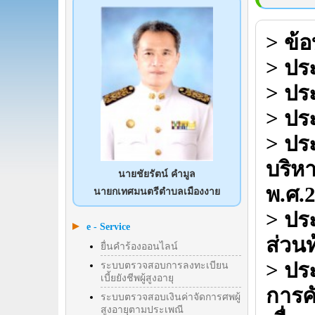
> ข้
> ปร
> ปร
> ปร
> ประ
บริห
นายชัยรัตน์ คำมูล
พ.ศ.
นายกเทศมนตรีตำบลเมืองงาย
> ปร
e - Service
ส่วนท
ยื่นคำร้องออนไลน์
> ประ
ระบบตรวจสอบการลงทะเบียน
เบี้ยยังชีพผู้สูงอายุ
การค
ระบบตรวจสอบเงินค่าจัดการศพผู้
สูงอายุตามประเพณี