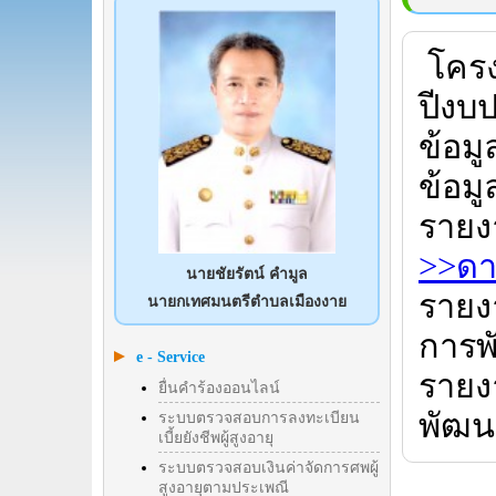
โครง
ปีงบ
ข้อมู
ข้อมู
รายง
>>ดา
นายชัยรัตน์ คำมูล
รายง
นายกเทศมนตรีตำบลเมืองงาย
การพ
e - Service
รายง
ยื่นคำร้องออนไลน์
พัฒน
ระบบตรวจสอบการลงทะเบียน
เบี้ยยังชีพผู้สูงอายุ
ระบบตรวจสอบเงินค่าจัดการศพผู้
สูงอายุตามประเพณี