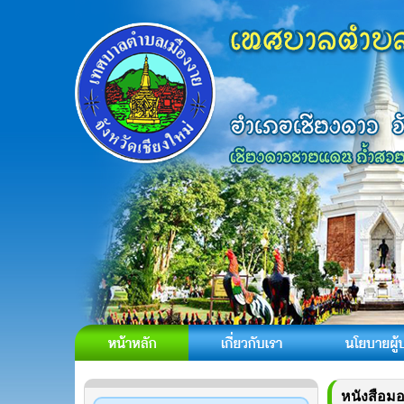
หนังสือม