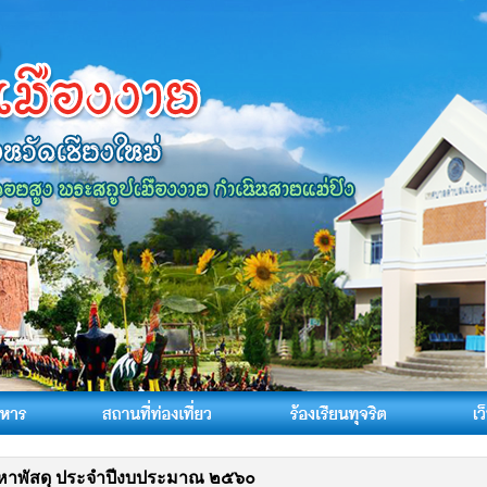
หาพัสดุ ประจำปีงบประมาณ ๒๕๖๐