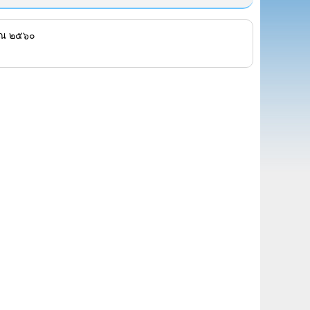
าณ ๒๕๖๐