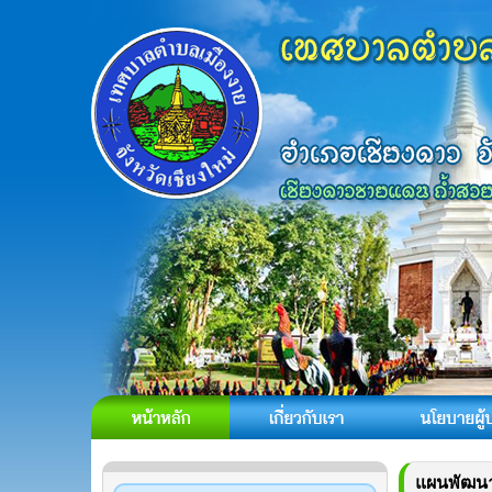
แผนพัฒนา