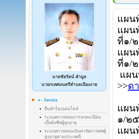
แผนพ
แผน
ที่๑
แผน
ที่๑
แผนพ
นายชัยรัตน์ คำมูล
>>
ดา
นายกเทศมนตรีตำบลเมืองงาย
e - Service
แผนพ
ยื่นคำร้องออนไลน์
๑/๒๕
ระบบตรวจสอบการลงทะเบียน
เบี้ยยังชีพผู้สูงอายุ
แผน
ระบบตรวจสอบเงินค่าจัดการศพผู้
สูงอายุตามประเพณี