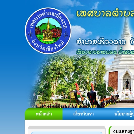
งบแสดงฐา