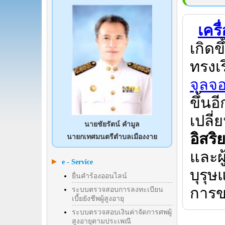
เคร
เกิดข
ทรงเร
จุลจอ
ขึ้น
เปลี
นายชัยรัตน์ คำมูล
อิสร
นายกเทศมนตรีตำบลเมืองงาย
และผ
e - Service
บุรุษ
ยื่นคำร้องออนไลน์
การข
ระบบตรวจสอบการลงทะเบียน
เบี้ยยังชีพผู้สูงอายุ
ระบบตรวจสอบเงินค่าจัดการศพผู้
สูงอายุตามประเพณี