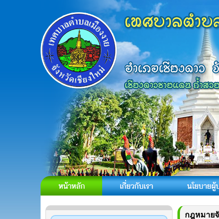
กฎหมายจัด