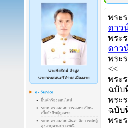
พระร
ดาวน
พระร
ดาว
พระร
<<
นายชัยรัตน์ คำมูล
พระร
นายกเทศมนตรีตำบลเมืองงาย
ฉบับที
e - Service
พระร
ยื่นคำร้องออนไลน์
ฉบับท
ระบบตรวจสอบการลงทะเบียน
เบี้ยยังชีพผู้สูงอายุ
พระร
ระบบตรวจสอบเงินค่าจัดการศพผู้
สูงอายุตามประเพณี